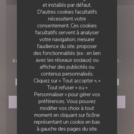
et installés par défaut.
D'autres cookies facultatifs
nécessitent votre
consentement. Ces cookies
facultatifs servent à analyser
votre navigation, mesurer
l'audience du site, proposer
des fonctionnalités (ex : en lien
avec les réseaux sociaux) ou
BAR - RESTAURANT - CAVE À VINS
•
PERNAND-
afficher des publicités ou
VERGELESSES
LA PAULÉE DE PERNAND
contenus personnalisés.
La Paulée de Pernand
Cliquez sur « Tout accepter », «
Tout refuser » ou «
Personnaliser » pour gérer vos
préférences. Vous pouvez
RÉSERVER
modifier vos choix à tout
moment en cliquant sur l'icône
représentant un cookie en bas
à gauche des pages du site.