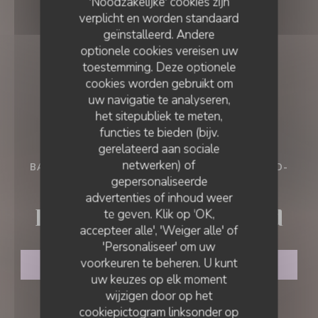
'Noodzakelijke' cookies zijn
verplicht en worden standaard
geïnstalleerd. Andere
optionele cookies vereisen uw
toestemming. Deze optionele
cookies worden gebruikt om
uw navigatie te analyseren,
het sitepubliek te meten,
functies te bieden (bijv.
gerelateerd aan sociale
netwerken) of
BAR - RESTAURANT - CAVE À VINS
•
PERNAND-
gepersonaliseerde
VERGELESSES
LA PAULÉE DE PERNAND
advertenties of inhoud weer
La Paulée de Pernand
te geven. Klik op 'OK,
accepteer alle', 'Weiger alle' of
'Personaliseer' om uw
voorkeuren te beheren. U kunt
RESERVEER EEN TAFEL
uw keuzes op elk moment
wijzigen door op het
cookiepictogram linksonder op