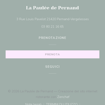
La Paulée de Pernand
((apre una 
3 Rue Louis Pavelot 21420 Pernand-Vergelesses
03 80 21 16 65
PRENOTAZIONE
PRENOTA
SEGUICI
© 2026 La Paulée de Pernand — Creazione del sito internet
((apre una nuova finestr
ristorante con
Zenchef
Note legali
TERMINI DI UTILIZZO