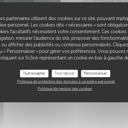
DU 26/09/2025 AU 2
OKTOBERFE
es partenaires utilisent des cookies sur ce site, pouvant impli
DES VINS - 
re personnel. Les cookies dits « nécessaires » sont obligatoire
SEPTEMBR
kies facultatifs nécessitent votre consentement. Ces cookies 
gation, mesurer l'audience du site, proposer des fonctionnalité
Oktoberfest VS La Pa
 ou afficher des publicités ou contenus personnalisés. Clique
Au programme :
 ou « Personnaliser » pour gérer vos préférences. Vous pouvez 
LA PAULÉE DE PERNAND
3 jours de fête : vin, 
liquant sur l'icône représentant un cookie en bas à gauche d
Avec
- facingcesar (Pop) – 
Tout accepter
Tout refuser
Personnaliser
TARIF —
€24.00
- assemblagebeaune (
Politique de protection des données à caractère personnel
Politique de gestion des cookies