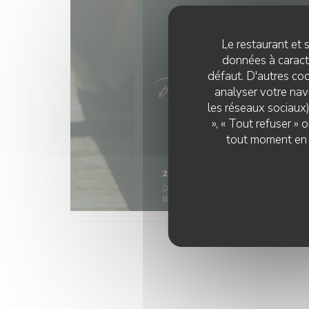
Le restaurant et s
données à caractè
défaut. D'autres coo
analyser votre navi
les réseaux sociaux)
», « Tout refuser »
tout moment en c