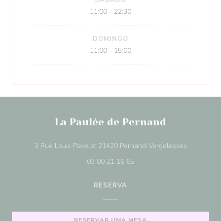
SÁBADO
11:00 - 22:30
DOMINGO
11:00 - 15:00
La Paulée de Pernand
((abre num
3 Rue Louis Pavelot 21420 Pernand-Vergelesses
03 80 21 16 65
RESERVA
RESERVAR UMA MESA