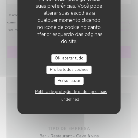
suas preferências. Você pode
alterar suas escolhas a
De acordo com a legislação de proteção de dados, tem o direito de se opor a
qualquer momento clicando
comunicações de marketing. Pode registar-se na Lista Robinson através de
robinson.pt
.
no ícone de cookie no canto
Para mais informações sobre o tratamento dos seus dados, consulte a nossa
política de
inferior esquerdo das páginas
privacidade
.
do site.
OK, aceitar tudo
Proíbe todos cookies
Personalizar
Política de proteção de dados pessoais
undefined
INFORMAÇÕES GERAIS
TIPO DE EMPRESA
Bar - Restaurant - Cave à vins