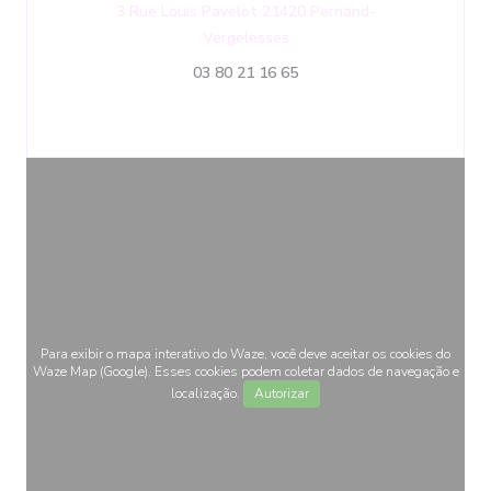
3 Rue Louis Pavelot 21420 Pernand-
((abre numa nova janela))
Vergelesses
03 80 21 16 65
Para exibir o mapa interativo do Waze, você deve aceitar os cookies do
Waze Map (Google). Esses cookies podem coletar dados de navegação e
localização.
Autorizar