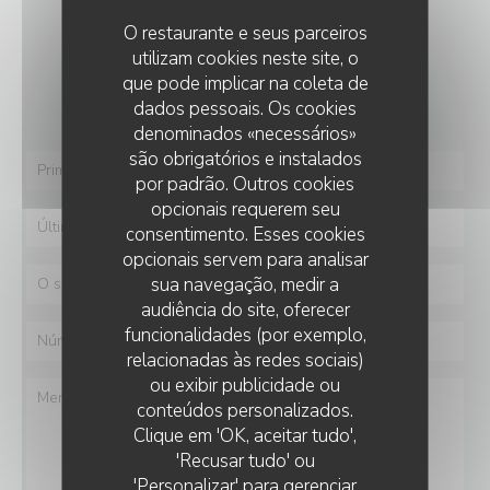
CONTACTE-NOS
O restaurante e seus parceiros
utilizam cookies neste site, o
Deseja contactar-nos ?
que pode implicar na coleta de
Preencha o formulário abaixo!
dados pessoais. Os cookies
denominados «necessários»
são obrigatórios e instalados
por padrão. Outros cookies
opcionais requerem seu
consentimento. Esses cookies
opcionais servem para analisar
sua navegação, medir a
audiência do site, oferecer
funcionalidades (por exemplo,
relacionadas às redes sociais)
ou exibir publicidade ou
conteúdos personalizados.
LA PAULÉE DE PERNAND
Clique em 'OK, aceitar tudo',
'Recusar tudo' ou
'Personalizar' para gerenciar