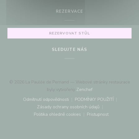
REZERVACE
REZERVOVAT STŮL
SLEDUJTE NÁS
© 2026 La Paulée de Pernand — Webové stránky restaurace
((otevře se v novém okn
byly vytvořeny
Zenchef
Odmítnutí odpovědnosti
PODMÍNKY POUŽITÍ
((otevře se v novém okně))
((otevře se v novém o
Zásady ochrany osobních údajů
((otevře se v novém okně))
Politika ohledně cookies
Pristupnost
((otevře se v novém okně))
((otevře se v novém o